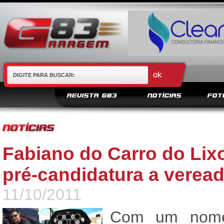
REVISTA G83
NOTÍCIAS
FOT
Fabiano do Carro do Lixo
pré-candidatura a verea
11/10/2011
Com um nome 