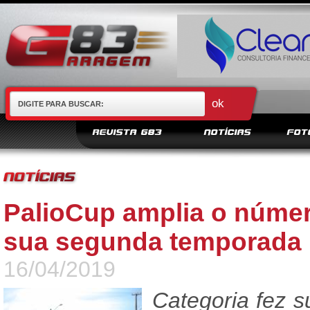
REVISTA G83
NOTÍCIAS
FOT
PalioCup amplia o númer
sua segunda temporada
16/04/2019
Categoria fez 