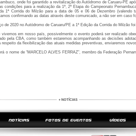
mbuco, onde foi garantido a revitalização do Autódromo de Caruaru-PE apó
as condições para a realização da 1ª, 2ª Etapa do Campeonato Pernambuca
a 1ª Corrida do Milzão para a data de 05 e 06 de Dezembro (valendo
amos confirmando as datas através deste comunicado, a não ser em caso for
ço de 2020 no Autódromo de Caruaru/PE a 1ª Edição da Corrida do Milzão foi
vivemos em nosso país, possivelmente o evento poderá ser realizado obed
borado pela CBA, como também estaremos acompanhando as decisões adotad
 respeito da flexibilização das atuais medidas preventivas, enviaremos nov
berá o nome de “MARCELO ALVES FERRAZ”, membro da Federação Pernambu
+ NOTÍCIAS
NOTÍCIAS
FOTOS DE EVENTOS
VÍDEOS