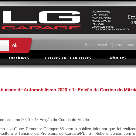
Página inicial
.
Quem somos
NOTÍCIAS
FOTOS DE EVENTOS
VÍDEOS
ano de Automobilismo 2020 + 1ª Edição da Corrida do Milzã
obilismo 2020 + 1ª Edição da Corrida do Milzão
o e o Clube Promotor Garagem83 vem a público informar que foi realizad
ultura e Turismo da Prefeitura de Caruaru/PE, Sr. Rubens Júnior, com o