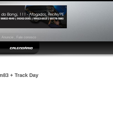
.
Anuncie
.
Fale conosco
CALENDÁRIO
m83 + Track Day