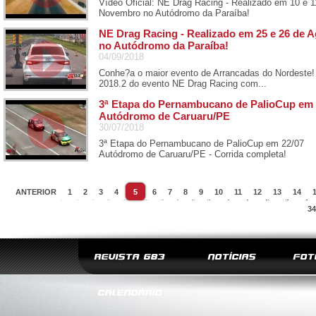
Vídeo Oficial: NE Drag Racing - Realizado em 10 e 1
Novembro no Autódromo da Paraíba!
NE Drag Racing - Realizado em 25 e 26 de 
no Autódromo da Paraíba!
04/09/2018
Conhe?a o maior evento de Arrancadas do Nordeste!
2018.2 do evento NE Drag Racing com...
3ª Etapa do Pernambucano de PalioCup em 
Autódromo de Caruaru/PE
30/07/2018
3ª Etapa do Pernambucano de PalioCup em 22/07
Autódromo de Caruaru/PE - Corrida completa!
ANTERIOR
1
2
3
4
5
6
7
8
9
10
11
12
13
14
34
REVISTA G83
NOTÍCIAS
FOT
CALENDÁRIO