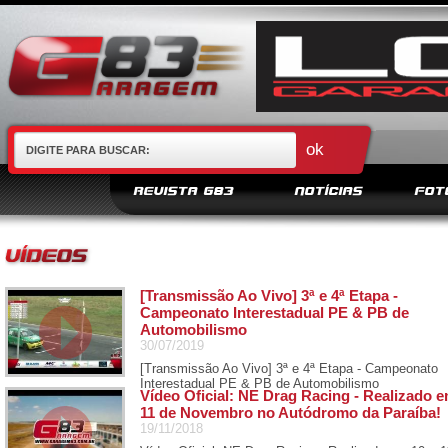
REVISTA G83
NOTÍCIAS
FOT
[Transmissão Ao Vivo] 3ª e 4ª Etapa -
Campeonato Interestadual PE & PB de
Automobilismo
30/07/2019
[Transmissão Ao Vivo] 3ª e 4ª Etapa - Campeonato
Interestadual PE & PB de Automobilismo
Vídeo Oficial: NE Drag Racing - Realizado e
11 de Novembro no Autódromo da Paraíba!
19/11/2018