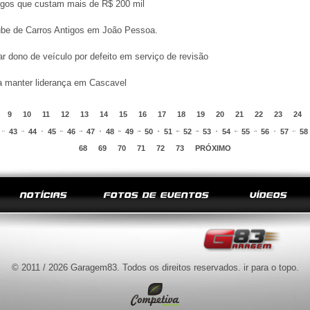
igos que custam mais de R$ 200 mil
be de Carros Antigos em João Pessoa.
ar dono de veículo por defeito em serviço de revisão
ra manter liderança em Cascavel
9
10
11
12
13
14
15
16
17
18
19
20
21
22
23
24
43
44
45
46
47
48
49
50
51
52
53
54
55
56
57
58
68
69
70
71
72
73
PRÓXIMO
NOTÍCIAS
FOTOS DE EVENTOS
VÍDEOS
© 2011 / 2026 Garagem83. Todos os direitos reservados.
ir para o topo
.