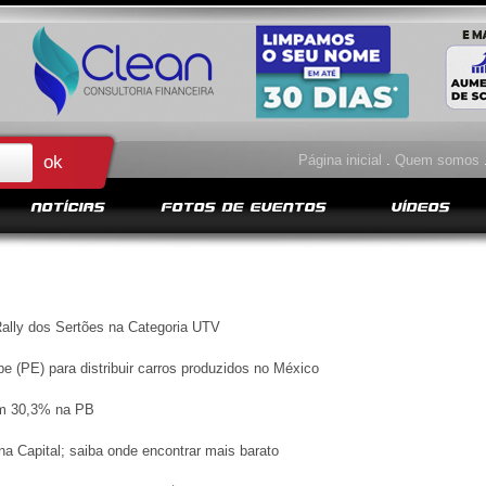
Página inicial
.
Quem somos
NOTÍCIAS
FOTOS DE EVENTOS
VÍDEOS
 Rally dos Sertões na Categoria UTV
 (PE) para distribuir carros produzidos no México
em 30,3% na PB
a Capital; saiba onde encontrar mais barato