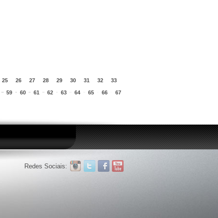
25
26
27
28
29
30
31
32
33
59
60
61
62
63
64
65
66
67
Redes Sociais: