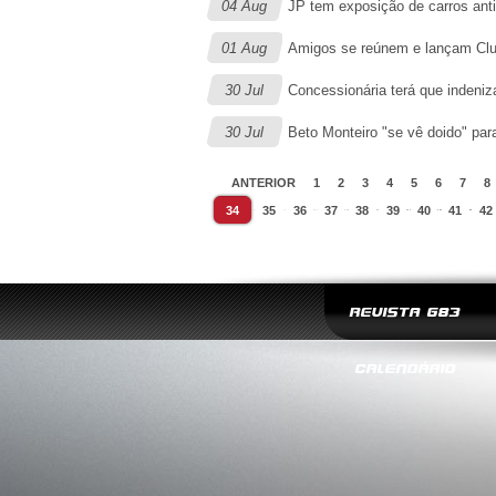
04 Aug
JP tem exposição de carros ant
01 Aug
Amigos se reúnem e lançam Clu
30 Jul
Concessionária terá que indeniz
30 Jul
Beto Monteiro "se vê doido" pa
ANTERIOR
1
2
3
4
5
6
7
8
34
35
36
37
38
39
40
41
42
REVISTA G83
CALENDÁRIO