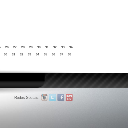
5
26
27
28
29
30
31
32
33
34
60
61
62
63
64
65
66
67
68
Redes Sociais: