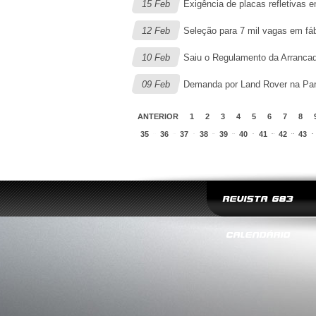
15 Feb
Exigência de placas refletivas e
12 Feb
Seleção para 7 mil vagas em fá
10 Feb
Saiu o Regulamento da Arrancad
09 Feb
Demanda por Land Rover na Para
ANTERIOR
1
2
3
4
5
6
7
8
35
36
37
38
39
40
41
42
43
REVISTA G83
CALENDÁRIO