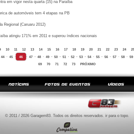
ntra em vigor nesta quarta (15) na Paraíba
brica de automóveis tem 4 etapas na PB
a Regional (Caruaru 2012)
íba atingiu 171% em 2011 e superou índices nacionais
9
10
11
12
13
14
15
16
17
18
19
20
21
22
23
24
2
44
45
46
47
48
49
50
51
52
53
54
55
56
57
58
59
69
70
71
72
73
PRÓXIMO
NOTÍCIAS
FOTOS DE EVENTOS
VÍDEOS
© 2011 / 2026 Garagem83. Todos os direitos reservados.
ir para o topo
.