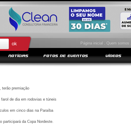
Página inicial
.
Quem somos
NOTÍCIAS
FOTOS DE EVENTOS
VÍDEOS
, terão premiação
arol de dia em rodovias e túneis
culos em cinco dias na Paraíba
o participará da Copa Nordeste.