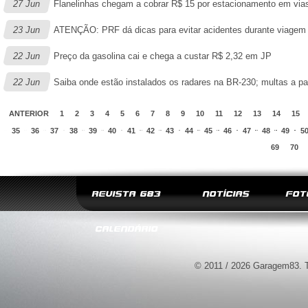
27 Jun
Flanelinhas chegam a cobrar R$ 15 por estacionamento em vias
23 Jun
ATENÇÃO: PRF dá dicas para evitar acidentes durante viagem 
22 Jun
Preço da gasolina cai e chega a custar R$ 2,32 em JP
22 Jun
Saiba onde estão instalados os radares na BR-230; multas a part
ANTERIOR
1
2
3
4
5
6
7
8
9
10
11
12
13
14
15
35
36
37
38
39
40
41
42
43
44
45
46
47
48
49
5
69
70
REVISTA G83
NOTÍCIAS
FOT
CALENDÁRIO
© 2011 / 2026 Garagem83. T