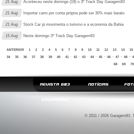
21 Aug
Aconteceu neste domingo (19) o 3º Track Day Garagem83
21 Aug
Importar carro por conta própria pode ser 30% mais barato
21 Aug
Stock Car já movimenta o turismo e a economia da Bahia
15 Aug
Neste domingo 3º Track Day Garagem83
ANTERIOR
1
2
3
4
5
6
7
8
9
10
11
12
13
14
15
34
35
36
37
38
39
40
41
42
43
44
45
46
47
48
4
68
69
70
REVISTA G83
NOTÍCIAS
FOT
CALENDÁRIO
© 2011 / 2026 Garagem83. T